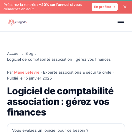
Préparez la rentrée :
−20% sur l'annuel
si vous
En profiter →
démarrez en août
Accueil
›
Blog
›
Logiciel de comptabilité association : gérez vos finances
Par
Marie Lefèvre
· Experte associations & sécurité civile ·
Publié le 15 janvier 2025
Logiciel de comptabilité
association : gérez vos
finances
Vous évaluez un logiciel pour ce besoin ?