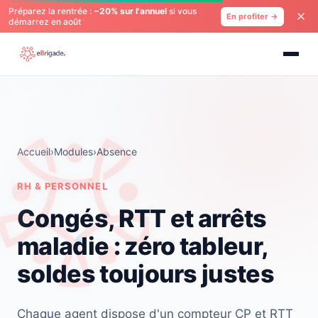
Préparez la rentrée :
−20% sur l'annuel
si vous
En profiter →
démarrez en août
Accueil
›
Modules
›
Absence
RH & PERSONNEL
Congés, RTT et arrêts
maladie : zéro tableur,
soldes toujours justes
Chaque agent dispose d'un compteur CP et RTT