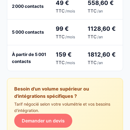
49 €
558,60 €
2 000 contacts
TTC
TTC
/mois
/an
99 €
1128,60 €
5 000 contacts
TTC
TTC
/mois
/an
159 €
1812,60 €
À partir de 5 001
contacts
TTC
TTC
/mois
/an
Besoin d'un volume supérieur ou
d'intégrations spécifiques ?
Tarif négocié selon votre volumétrie et vos besoins
d'intégration.
Demander un devis