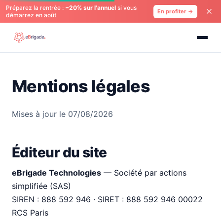
Préparez la rentrée :
−20% sur l'annuel
si vous
En profiter →
démarrez en août
Mentions légales
Mises à jour le 07/08/2026
Éditeur du site
eBrigade Technologies
— Société par actions
simplifiée (SAS)
SIREN : 888 592 946 · SIRET : 888 592 946 00022
RCS Paris