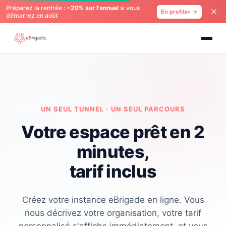
Préparez la rentrée :
−20% sur l'annuel
si vous
En profiter →
démarrez en août
UN SEUL TUNNEL · UN SEUL PARCOURS
Votre espace prêt en 2
minutes,
tarif inclus
Créez votre instance eBrigade en ligne. Vous
nous décrivez votre organisation, votre tarif