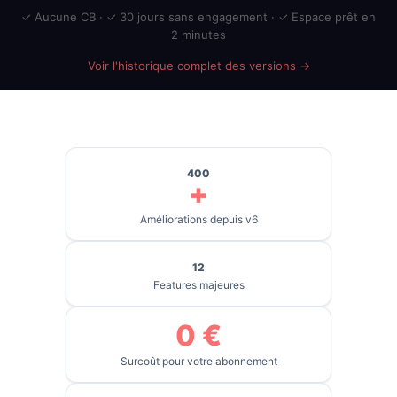
✓ Aucune CB · ✓ 30 jours sans engagement · ✓ Espace prêt en
2 minutes
Voir l'historique complet des versions →
400
+
Améliorations depuis v6
12
Features majeures
0 €
Surcoût pour votre abonnement