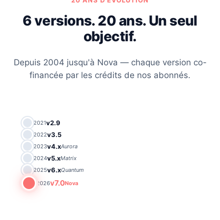
20 ANS D'ÉVOLUTION
6 versions. 20 ans. Un seul
objectif.
Depuis 2004 jusqu'à Nova — chaque version co-
financée par les crédits de nos abonnés.
v2.9
2021
v3.5
2022
v4.x
2023
Aurora
v5.x
2024
Matrix
v6.x
2025
Quantum
v7.0
2026
Nova