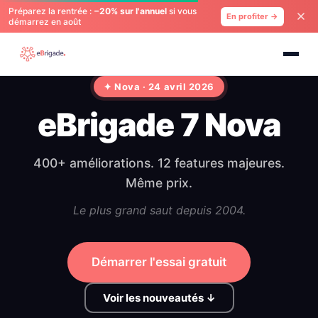
Préparez la rentrée :
−20% sur l'annuel
si vous
En profiter →
démarrez en août
✦ Nova · 24 avril 2026
eBrigade 7 Nova
400+ améliorations. 12 features majeures.
Même prix.
Le plus grand saut depuis 2004.
Démarrer l'essai gratuit
Voir les nouveautés ↓