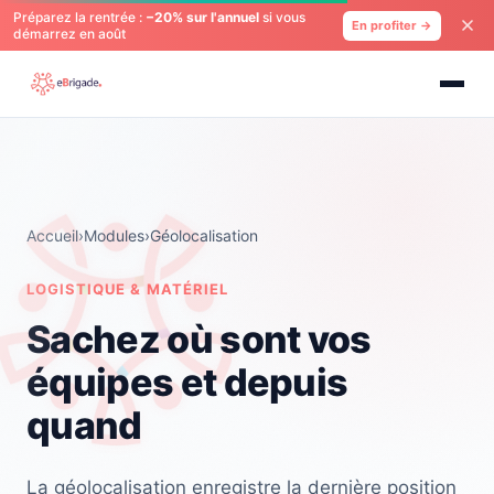
Préparez la rentrée :
−20% sur l'annuel
si vous
En profiter →
démarrez en août
Accueil
›
Modules
›
Géolocalisation
LOGISTIQUE & MATÉRIEL
Sachez où sont vos
équipes et depuis
quand
La géolocalisation enregistre la dernière position