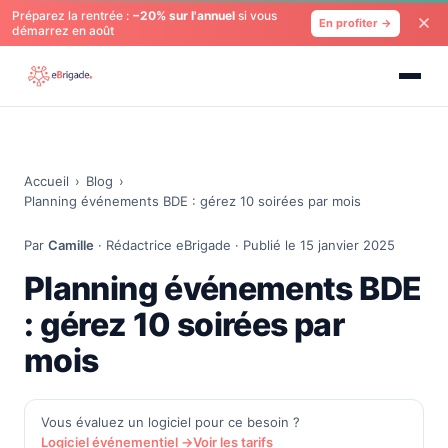
Préparez la rentrée :
−20% sur l'annuel
si vous
En profiter →
démarrez en août
Accueil
›
Blog
›
Planning événements BDE : gérez 10 soirées par mois
Par
Camille
· Rédactrice eBrigade · Publié le 15 janvier 2025
Planning événements BDE
: gérez 10 soirées par
mois
Vous évaluez un logiciel pour ce besoin ?
Logiciel événementiel →
Voir les tarifs