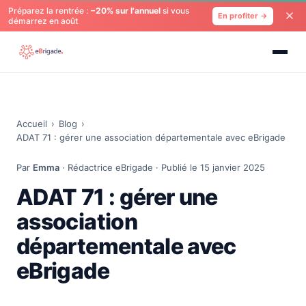
Préparez la rentrée :
−20% sur l'annuel
si vous
En profiter →
démarrez en août
Accueil
›
Blog
›
ADAT 71 : gérer une association départementale avec eBrigade
Par
Emma
· Rédactrice eBrigade · Publié le 15 janvier 2025
ADAT 71 : gérer une
association
départementale avec
eBrigade