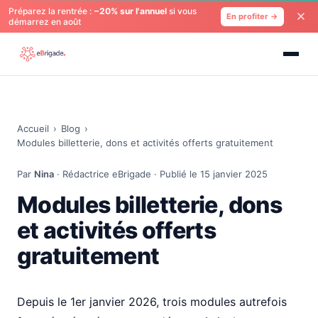
Préparez la rentrée :
−20% sur l'annuel
si vous
En profiter →
démarrez en août
Accueil
›
Blog
›
Modules billetterie, dons et activités offerts gratuitement
Par
Nina
· Rédactrice eBrigade · Publié le 15 janvier 2025
Modules billetterie, dons
et activités offerts
gratuitement
Depuis le 1er janvier 2026, trois modules autrefois