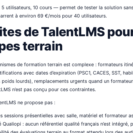
 5 utilisateurs, 10 cours — permet de tester la solution sa
rrent à environ 69 €/mois pour 40 utilisateurs.
ites de TalentLMS pour
pes terrain
anismes de formation terrain est complexe : formateurs itiné
rtifications avec dates d’expiration (PSC1, CACES, SST, habil
is poids lourds), remplacements urgents quand un formate
tLMS n’est pas conçu pour ces contraintes.
entLMS ne propose pas :
s sessions présentielles avec salle, matériel et formateur a
Qualiopi : aucun référentiel qualité français n’est intégré, p
ilité des évaluations terrain au format attendu lors des aud