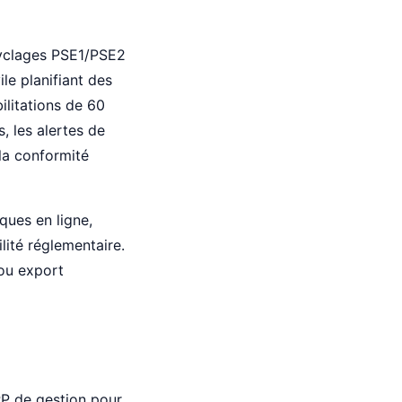
cyclages PSE1/PSE2
le planifiant des
bilitations de 60
, les alertes de
 la conformité
ques en ligne,
lité réglementaire.
 ou export
RP de gestion pour