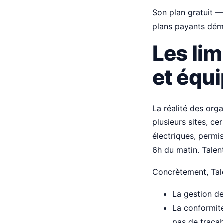
Son plan gratuit —
plans payants déma
Les lim
et équi
La réalité des org
plusieurs sites, ce
électriques, perm
6h du matin. Talen
Concrètement, Tal
La gestion de
La conformité 
pas de traçab