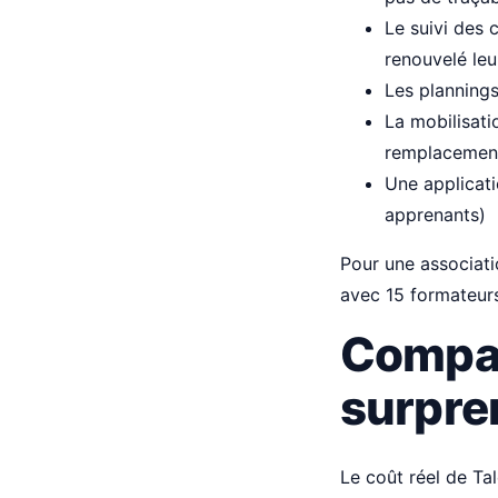
Le suivi des 
renouvelé leur
Les plannings
La mobilisati
remplacement
Une applicati
apprenants)
Pour une associat
avec 15 formateurs
Compara
surpre
Le coût réel de Ta