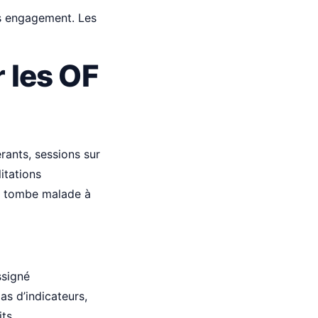
ns engagement. Les
 les OF
rants, sessions sur
itations
ur tombe malade à
ssigné
as d’indicateurs,
its