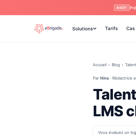
Pré
AOÛT
Tarifs
Cas 
Solutions
Accueil
›
Blog
›
Talen
Par
Nina
· Rédactrice e
Talen
LMS cl
Vous évaluez un log