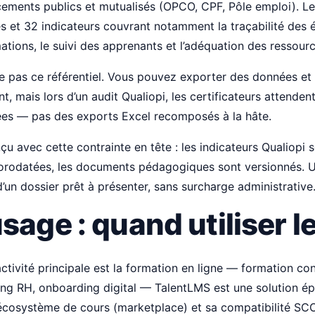
ements publics et mutualisés (OPCO, CPF, Pôle emploi). Le 
s et 32 indicateurs couvrant notamment la traçabilité des é
ations, le suivi des apprenants et l’adéquation des ressou
e pas ce référentiel. Vous pouvez exporter des données et 
, mais lors d’un audit Qualiopi, les certificateurs attenden
ées — pas des exports Excel recomposés à la hâte.
u avec cette contrainte en tête : les indicateurs Qualiopi so
horodatées, les documents pédagogiques sont versionnés. 
’un dossier prêt à présenter, sans surcharge administrative
sage : quand utiliser l
activité principale est la formation en ligne — formation co
ning RH, onboarding digital — TalentLMS est une solution é
cosystème de cours (marketplace) et sa compatibilité SC