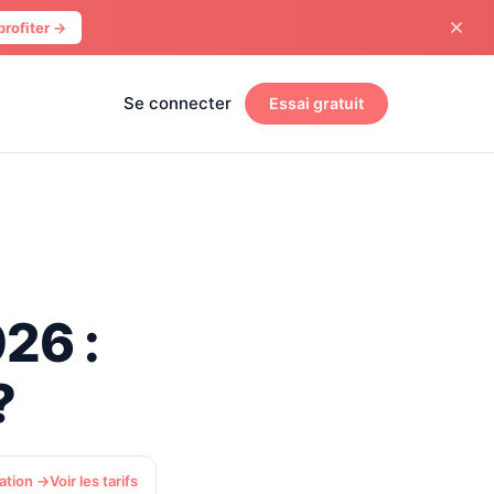
profiter →
Se connecter
Essai gratuit
26 :
?
mation →
Voir les tarifs