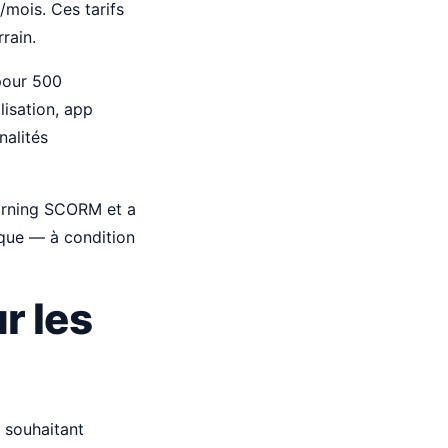
mois. Ces tarifs
rain.
pour 500
lisation, app
nalités
earning SCORM et a
ique — à condition
r les
F souhaitant