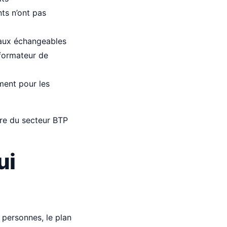
nts n’ont pas
eaux échangeables
 formateur de
ment pour les
re du secteur BTP
ui
 personnes, le plan