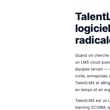
Talent
logicie
radica
Quand on cherche 
un LMS cloud popul
équipes terrain — 
civile, entreprises
TalentLMS et eBrig
en temps et en arg
TalentLMS est un 
learning SCORM, qu