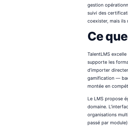
gestion opérationne
suivi des certifica
coexister, mais ils 
Ce que
TalentLMS excelle 
supporte les form
d’importer directe
gamification — ba
montée en compét
Le LMS propose éga
domaine. L’interfac
organisations mult
passé par module) 