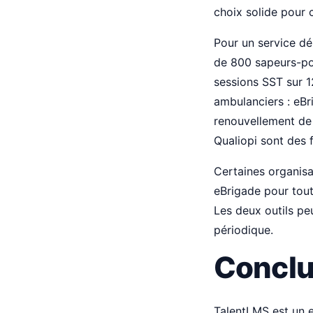
choix solide pour 
Pour un service dé
de 800 sapeurs-pom
sessions SST sur 12
ambulanciers : eBri
renouvellement de 
Qualiopi sont des 
Certaines organisa
eBrigade pour tout 
Les deux outils pe
périodique.
Conclu
TalentLMS est un e