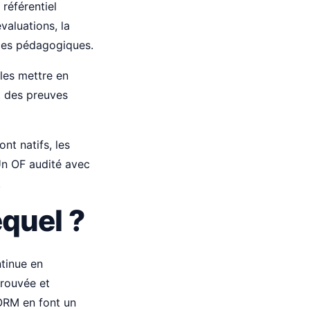
référentiel
valuations, la
rces pédagogiques.
les mettre en
t des preuves
nt natifs, les
Un OF audité avec
.
equel ?
ntinue en
prouvée et
ORM en font un