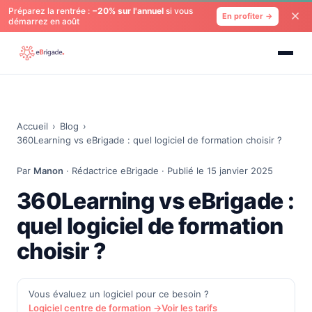
Préparez la rentrée :
−20% sur l'annuel
si vous
En profiter →
démarrez en août
Accueil
›
Blog
›
360Learning vs eBrigade : quel logiciel de formation choisir ?
Par
Manon
· Rédactrice eBrigade · Publié le 15 janvier 2025
360Learning vs eBrigade :
quel logiciel de formation
choisir ?
Vous évaluez un logiciel pour ce besoin ?
Logiciel centre de formation →
Voir les tarifs