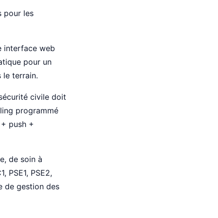
s pour les
e interface web
atique pour un
le terrain.
curité civile doit
ailing programmé
 + push +
e, de soin à
C1, PSE1, PSE2,
e de gestion des