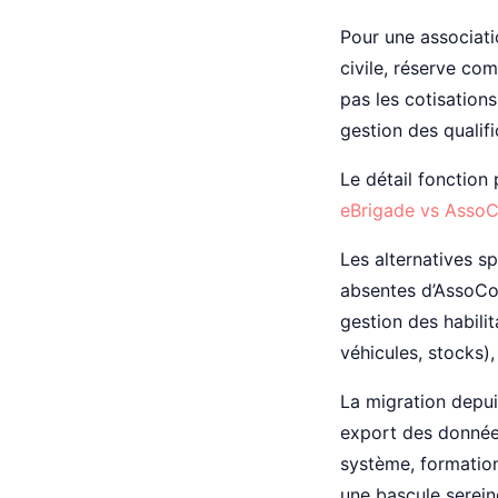
Pour une associati
civile, réserve co
pas les cotisations
gestion des qualifi
Le détail fonction 
eBrigade vs Asso
Les alternatives sp
absentes d’AssoCon
gestion des habilit
véhicules, stocks),
La migration depu
export des données
système, formation
une bascule serein