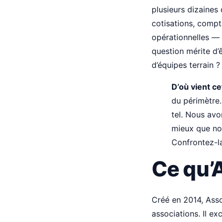
plusieurs dizaines 
cotisations, compt
opérationnelles —
question mérite d’
d’équipes terrain ?
D’où vient ce
du périmètre.
tel. Nous avo
mieux que nous
Confrontez-la
Ce qu’
Créé en 2014, Asso
associations. Il ex