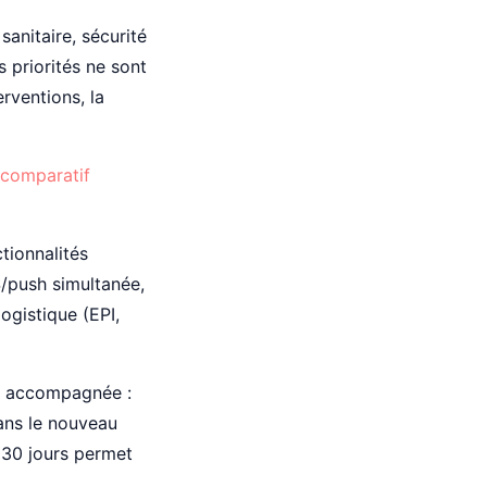
anitaire, sécurité
 priorités ne sont
erventions, la
comparatif
tionnalités
/push simultanée,
logistique (EPI,
nt accompagnée :
dans le nouveau
 30 jours permet