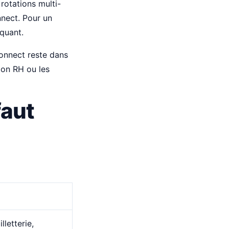
rotations multi-
nnect. Pour un
oquant.
oConnect reste dans
ion RH ou les
faut
lletterie,