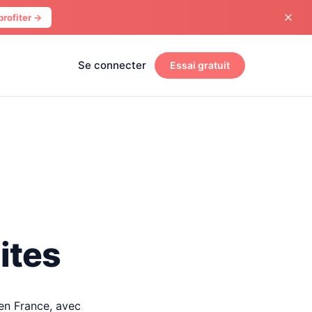
profiter →
Se connecter
Essai gratuit
mites
 en France, avec