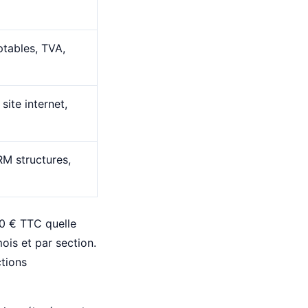
tables, TVA,
ite internet,
RM structures,
90 € TTC quelle
mois et par section.
ctions