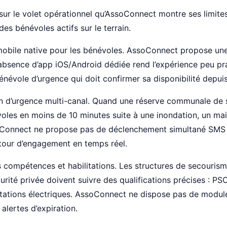
sur le volet opérationnel qu’AssoConnect montre ses limite
es bénévoles actifs sur le terrain.
 mobile native pour les bénévoles. AssoConnect propose un
’absence d’app iOS/Android dédiée rend l’expérience peu pr
névole d’urgence qui doit confirmer sa disponibilité depuis 
n d’urgence multi-canal. Quand une réserve communale de sé
oles en moins de 10 minutes suite à une inondation, un m
soConnect ne propose pas de déclenchement simultané SMS
our d’engagement en temps réel.
 compétences et habilitations. Les structures de secourism
urité privée doivent suivre des qualifications précises : PS
itations électriques. AssoConnect ne dispose pas de modul
 alertes d’expiration.