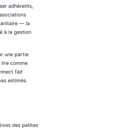
iser adhérents,
associations
anitaire — la
é à la gestion
r une partie
e lire comme
nnect fait
 pas estimés.
tives des petites