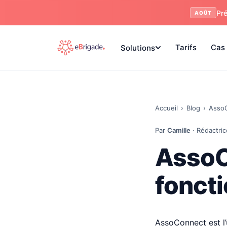
Pré
AOÛT
Tarifs
Cas 
Solutions
Accueil
›
Blog
›
AssoC
Par
Camille
· Rédactric
AssoC
foncti
AssoConnect est l’