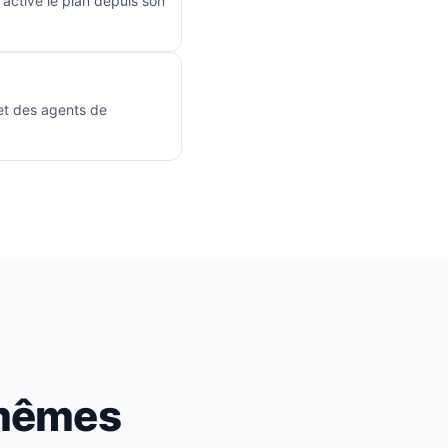
active le plan depuis son
 et des agents de
-mêmes