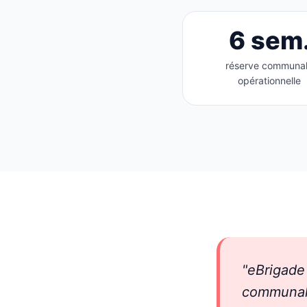
6 sem
réserve communa
opérationnelle
"eBrigade
communale