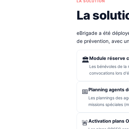
LA SOLUTION
La solut
eBrigade a été déployé
de prévention, avec u
Module réserve
🏛️
Les bénévoles de la r
convocations lors d'
Planning agents d
📅
Les plannings des ag
missions spéciales (ma
Activation plans 
🚨