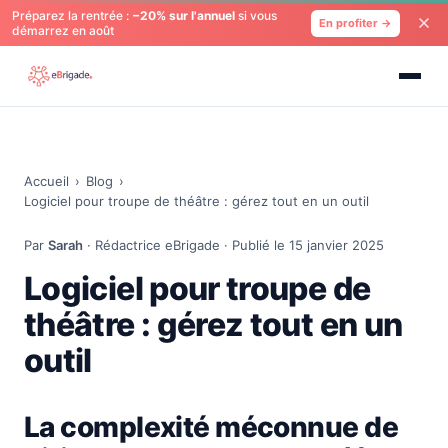
Préparez la rentrée :
−20% sur l'annuel
si vous
En profiter →
démarrez en août
Accueil
›
Blog
›
Logiciel pour troupe de théâtre : gérez tout en un outil
Par
Sarah
· Rédactrice eBrigade · Publié le 15 janvier 2025
Logiciel pour troupe de
théâtre : gérez tout en un
outil
La complexité méconnue de