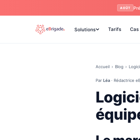
Pré
AOÛT
Tarifs
Cas 
Solutions
Accueil
›
Blog
›
Logic
Par
Léa
· Rédactrice eB
Logici
équipe