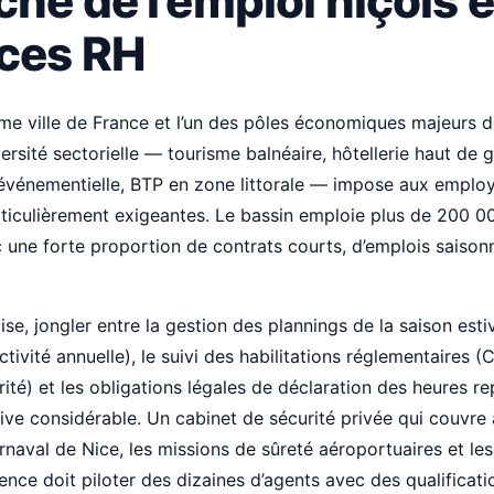
hé de l’emploi niçois e
ces RH
ème ville de France et l’un des pôles économiques majeurs
versité sectorielle — tourisme balnéaire, hôtellerie haut de
é événementielle, BTP en zone littorale — impose aux emplo
ticulièrement exigeantes. Le bassin emploie plus de 200 00
c une forte proportion de contrats courts, d’emplois saisonn
se, jongler entre la gestion des plannings de la saison esti
ctivité annuelle), le suivi des habilitations réglementaires 
rité) et les obligations légales de déclaration des heures r
ive considérable. Un cabinet de sécurité privée qui couvre à
aval de Nice, les missions de sûreté aéroportuaires et les
ence doit piloter des dizaines d’agents avec des qualificati