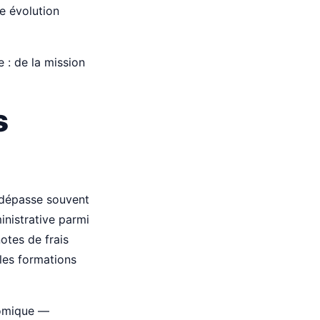
te évolution
 : de la mission
s
P dépasse souvent
inistrative parmi
otes de frais
les formations
nomique —