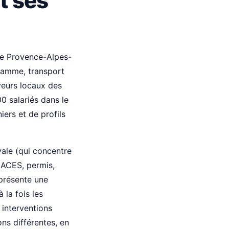
t ses
 de Provence-Alpes-
 gamme, transport
yeurs locaux des
0 salariés dans le
iers et de profils
vale (qui concentre
(CACES, permis,
eprésente une
 la fois les
 interventions
ons différentes, en