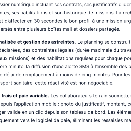
ier numérique incluant ses contrats, ses justificatifs d’iden
ntes, ses habilitations et son historique de missions. La re
d’affecter en 30 secondes le bon profil à une mission urge
ersés entre plusieurs boîtes mail et dossiers partagés.
matisée et gestion des astreintes.
Le planning se construi
 déclarées, des contraintes légales (durée maximale du trava
deux missions) et des habilitations requises pour chaque po
ère minute, la diffusion d’une alerte SMS à l’ensemble des p
t le délai de remplacement à moins de cinq minutes. Pour les
sport sanitaire, cette réactivité est non négociable.
frais et paie variable.
Les collaborateurs terrain soumetten
epuis l’application mobile : photo du justificatif, montant, 
r valide en un clic depuis son tableau de bord. Les élémen
uement vers le logiciel de paie, éliminant les ressaisies m