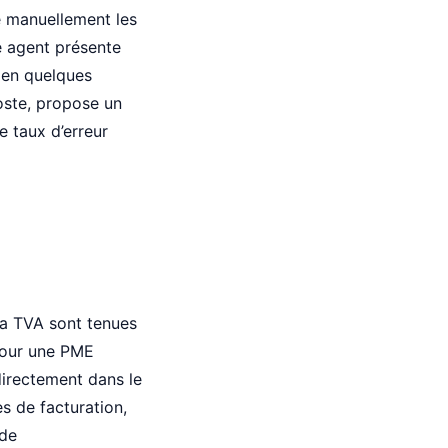
re manuellement les
ue agent présente
e en quelques
poste, propose un
e taux d’erreur
 la TVA sont tenues
 Pour une PME
 directement dans le
s de facturation,
 de