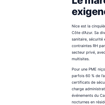
Le marc
exigen
Nice est la cinqui
Côte d’Azur. Sa di
sanitaire, sécurit
contraintes RH par
secteur privé, ave
multisites.
Pour une PME niçoi
parfois 60 % de l’a
certificats de sécu
charge administrat
événements du Carn
nocturnes en résid