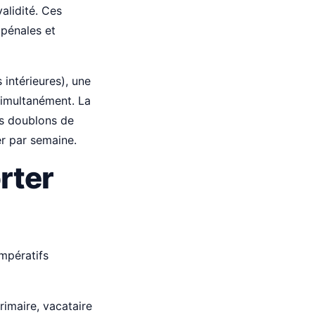
alidité. Ces
 pénales et
 intérieures), une
simultanément. La
es doublons de
er par semaine.
rter
impératifs
imaire, vacataire