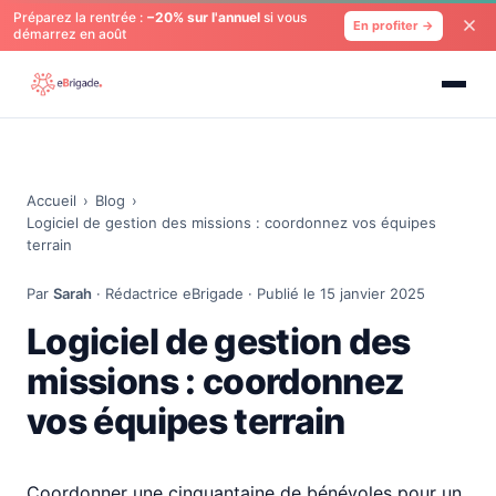
Préparez la rentrée :
−20% sur l'annuel
si vous
En profiter →
démarrez en août
Accueil
›
Blog
›
Logiciel de gestion des missions : coordonnez vos équipes
terrain
Par
Sarah
· Rédactrice eBrigade · Publié le 15 janvier 2025
Logiciel de gestion des
missions : coordonnez
vos équipes terrain
Coordonner une cinquantaine de bénévoles pour un