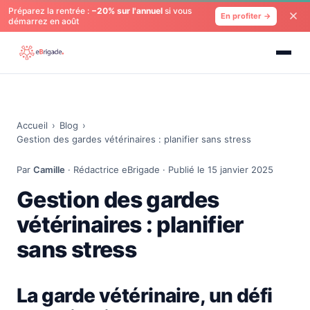
Préparez la rentrée :
−20% sur l'annuel
si vous
En profiter →
démarrez en août
Accueil
›
Blog
›
Gestion des gardes vétérinaires : planifier sans stress
Par
Camille
· Rédactrice eBrigade · Publié le 15 janvier 2025
Gestion des gardes
vétérinaires : planifier
sans stress
La garde vétérinaire, un défi