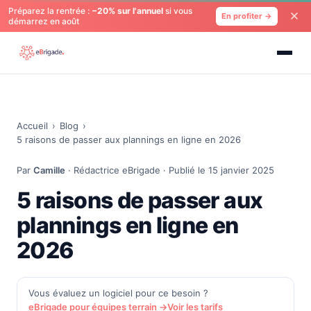
Préparez la rentrée :
−20% sur l'annuel
si vous
En profiter →
démarrez en août
Accueil
›
Blog
›
5 raisons de passer aux plannings en ligne en 2026
Par
Camille
· Rédactrice eBrigade · Publié le 15 janvier 2025
5 raisons de passer aux
plannings en ligne en
2026
Vous évaluez un logiciel pour ce besoin ?
eBrigade pour équipes terrain →
Voir les tarifs