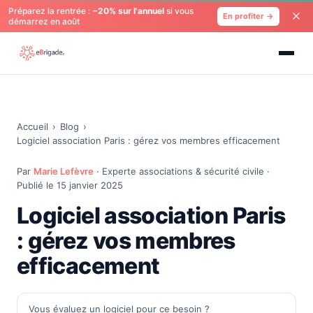
Préparez la rentrée :
−20% sur l'annuel
si vous
En profiter →
démarrez en août
Accueil
›
Blog
›
Logiciel association Paris : gérez vos membres efficacement
Par
Marie Lefèvre
· Experte associations & sécurité civile ·
Publié le 15 janvier 2025
Logiciel association Paris
: gérez vos membres
efficacement
Vous évaluez un logiciel pour ce besoin ?