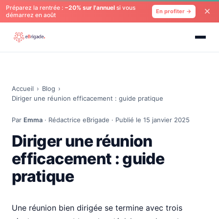
Préparez la rentrée :
−20% sur l'annuel
si vous
En profiter →
démarrez en août
Accueil
›
Blog
›
Diriger une réunion efficacement : guide pratique
Par
Emma
· Rédactrice eBrigade · Publié le 15 janvier 2025
Diriger une réunion
efficacement : guide
pratique
Une réunion bien dirigée se termine avec trois