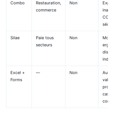
Combo
Restauration,
Non
Expor
commerce
inada
CCN 
sécuri
Silae
Paie tous
Non
Mobil
secteurs
ergon
distri
indire
Excel +
—
Non
Aucu
Forms
valeu
proba
cas d
contr