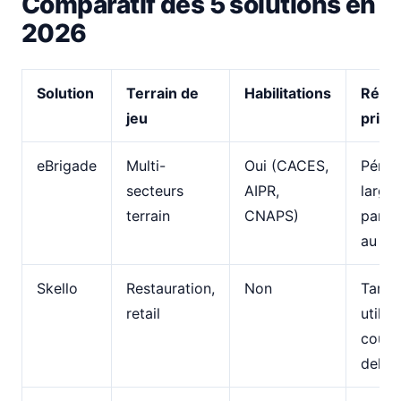
Comparatif des 5 solutions en
2026
Solution
Terrain de
Habilitations
Rése
jeu
princ
eBrigade
Multi-
Oui (CACES,
Périm
secteurs
AIPR,
large 
terrain
CNAPS)
param
au dé
Skello
Restauration,
Non
Tarif 
retail
utilisa
coûte
delà 