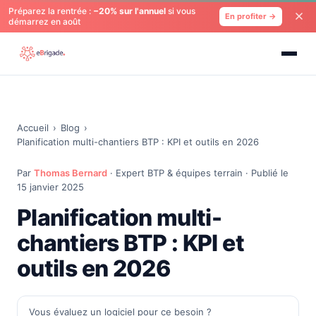
Préparez la rentrée :
−20% sur l'annuel
si vous
En profiter →
démarrez en août
Accueil
›
Blog
›
Planification multi-chantiers BTP : KPI et outils en 2026
Par
Thomas Bernard
· Expert BTP & équipes terrain · Publié le
15 janvier 2025
Planification multi-
chantiers BTP : KPI et
outils en 2026
Vous évaluez un logiciel pour ce besoin ?