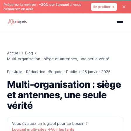
Préparez la rentrée :
−20% sur l'annuel
si vous
En profiter →
démarrez en août
Accueil
›
Blog
›
Multi-organisation : siège et antennes, une seule vérité
Par
Julie
· Rédactrice eBrigade · Publié le 15 janvier 2025
Multi-organisation : siège
et antennes, une seule
vérité
Vous évaluez un logiciel pour ce besoin ?
Logiciel multi-sites →
Voir les tarifs