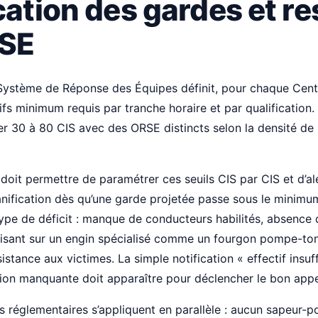
cation des gardes et r
RSE
Système de Réponse des Équipes définit, pour chaque Centr
ifs minimum requis par tranche horaire et par qualification.
r 30 à 80 CIS avec des ORSE distincts selon la densité de
doit permettre de paramétrer ces seuils CIS par CIS et d’ale
nification dès qu’une garde projetée passe sous le minimum
type de déficit : manque de conducteurs habilités, absence 
uffisant sur un engin spécialisé comme un fourgon pompe-to
istance aux victimes. La simple notification « effectif insuff
tion manquante doit apparaître pour déclencher le bon appe
s réglementaires s’appliquent en parallèle : aucun sapeur-