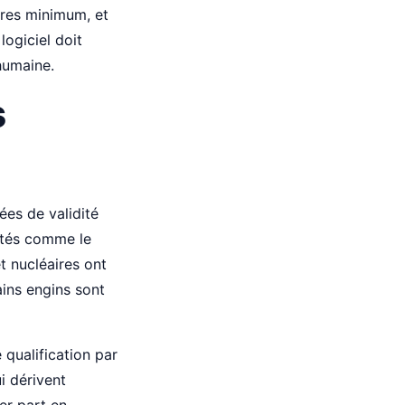
ures minimum, et
ogiciel doit
humaine.
s
ées de validité
lités comme le
t nucléaires ont
ains engins sont
qualification par
i dérivent