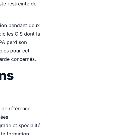
te restreinte de
ision pendant deux
le les CIS dont la
EPA perd son
ibles pour cet
 garde concernés.
ons
 de référence
nées
grade et spécialité,
ité formation.