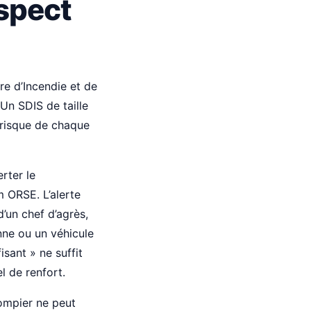
espect
e d’Incendie et de
 Un SDIS de taille
 risque de chaque
rter le
 ORSE. L’alerte
d’un chef d’agrès,
nne ou un véhicule
isant » ne suffit
l de renfort.
pompier ne peut