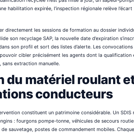
ualification recyclée n’est pas mise à jour, un sapeur-pompi
ne habilitation expirée, l’inspection régionale relève l’écart
lier directement les sessions de formation au dossier individ
ide son recyclage SAP, la nouvelle date d’expiration s’inscr
ns son profil et sort des listes d’alerte. Les convocations
pouvoir cibler précisément les agents dont la qualification 
, sans extraction manuelle.
 du matériel roulant e
tations conducteurs
tervention constituent un patrimoine considérable. Un SDIS
ngins : fourgons pompe-tonne, véhicules de secours routier
x de sauvetage, postes de commandement mobiles. Chaque 