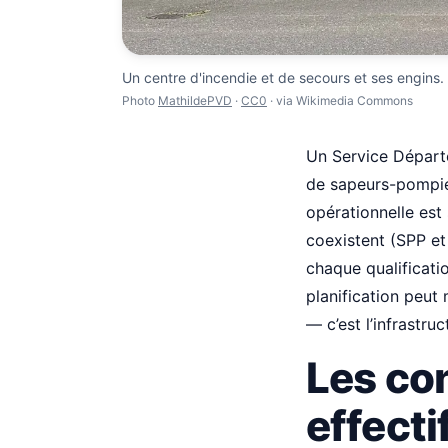
Un centre d'incendie et de secours et ses engins. L'
Photo
MathildePVD
·
CC0
· via Wikimedia Commons
Un Service Départe
de sapeurs-pompier
opérationnelle est
coexistent (SPP et
chaque qualificati
planification peut 
— c’est l’infrastruc
Les co
effecti