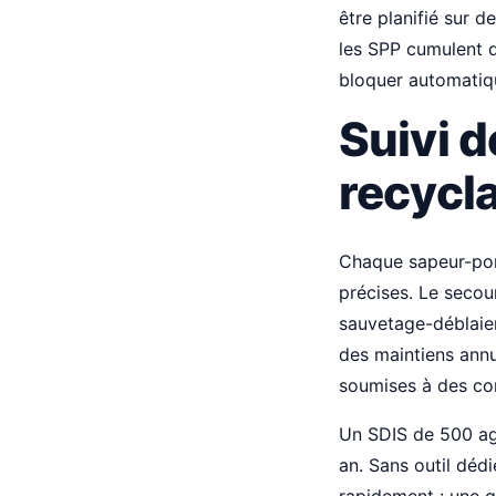
être planifié sur 
les SPP cumulent d
bloquer automatiqu
Suivi d
recycl
Chaque sapeur-pomp
précises. Le secou
sauvetage-déblaiem
des maintiens annue
soumises à des con
Un SDIS de 500 age
an. Sans outil dédi