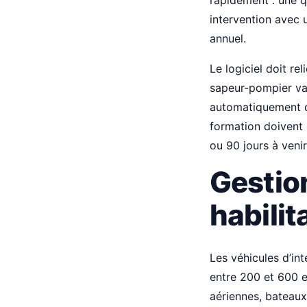
rapidement : une q
intervention avec u
annuel.
Le logiciel doit re
sapeur-pompier val
automatiquement da
formation doivent 
ou 90 jours à venir
Gestion
habili
Les véhicules d’in
entre 200 et 600 e
aériennes, bateau