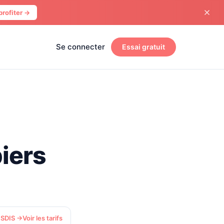
profiter →
Se connecter
Essai gratuit
piers
 SDIS →
Voir les tarifs