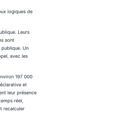
eux logiques de
ublique. Leurs
es sont
 publique. Un
pel, avec les
environ 197 000
éclarative et
sent leur présence
 temps réel,
t recalculer