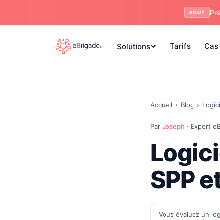
Pré
AOÛT
Tarifs
Cas 
Solutions
Accueil
›
Blog
›
Logic
Par
Joseph
· Expert eB
Logici
SPP e
Vous évaluez un log