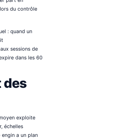
er part en
 lors du contrôle
uel : quand un
it
 aux sessions de
expire dans les 60
t des
 moyen exploite
, échelles
engin a un plan