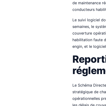
de maintenance rég
conducteurs habili
Le suivi logiciel 
semaines, le systè
couverture opérat
habilitation faute 
engin, et le logici
Report
réglem
Le Schéma Directe
stratégique de cha
opérationnelles pré
les délais de couv