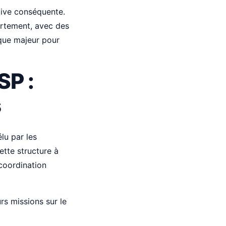
tive conséquente.
partement, avec des
tique majeur pour
SP :
s
lu par les
ette structure à
 coordination
rs missions sur le