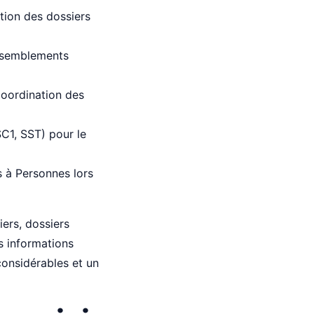
tion des dossiers
assemblements
coordination des
C1, SST) pour le
s à Personnes lors
ers, dossiers
es informations
considérables et un