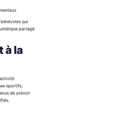
ementaux
 bénévoles qui
 numérique partagé
 à la
activité
s sportifs,
tenus de prévoir
fiés.