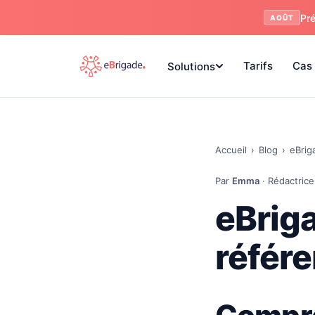
Pré
AOÛT
Tarifs
Cas 
Solutions
Accueil
›
Blog
›
eBrig
Par
Emma
· Rédactrice
eBriga
référ