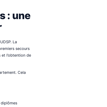
 : une
r
s UDSP. La
 premiers secours
et l’obtention de
artement. Cela
, diplômes