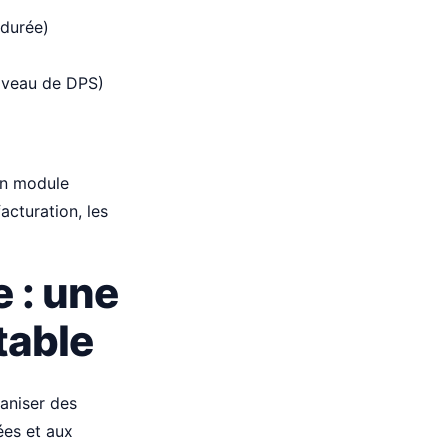
 durée)
niveau de DPS)
 un module
acturation, les
 : une
table
ganiser des
ées et aux