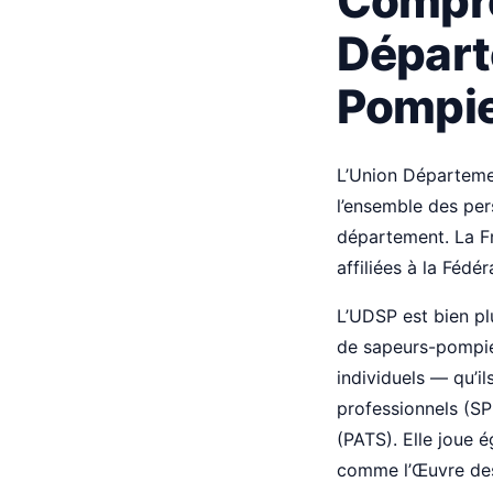
Compre
Départ
Pompi
L’Union Départeme
l’ensemble des per
département. La F
affiliées à la Féd
L’UDSP est bien plu
de sapeurs-pompie
individuels — qu’i
professionnels (SP
(PATS). Elle joue é
comme l’Œuvre des