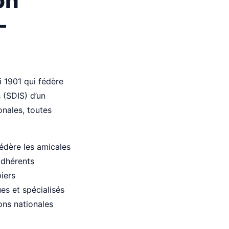
on
-
 1901 qui fédère
 (SDIS) d’un
nales, toutes
fédère les amicales
adhérents
iers
es et spécialisés
ions nationales