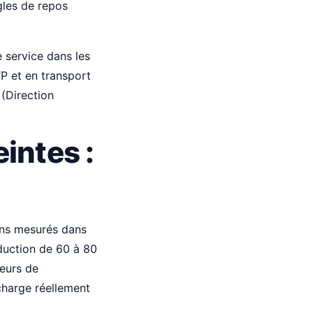
gles de repos
e service dans les
P et en transport
 (Direction
eintes :
ins mesurés dans
éduction de 60 à 80
reurs de
 charge réellement