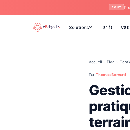
Pré
AOÛT
Tarifs
Cas 
Solutions
Accueil
›
Blog
›
Gesti
Par
Thomas Bernard
· 
Gestio
pratiq
terrai