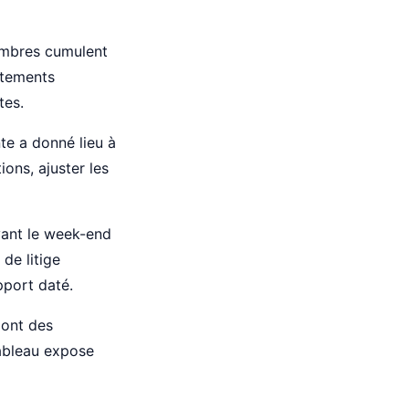
embres cumulent
istements
tes.
te a donné lieu à
ons, ajuster les
ant le week-end
de litige
pport daté.
ont des
tableau expose