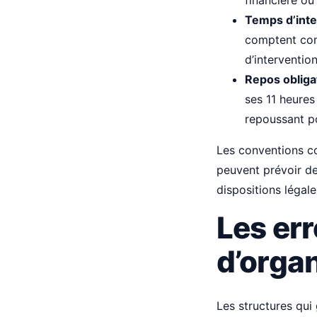
financière ou
Temps d’inter
comptent com
d’interventio
Repos obliga
ses 11 heures
repoussant po
Les conventions col
peuvent prévoir de
dispositions légale
Les er
d’organ
Les structures qui