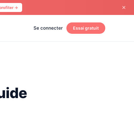
profiter →
Se connecter
Essai gratuit
uide