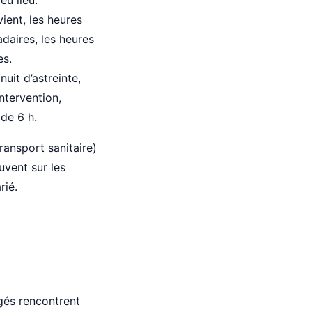
eu lieu.
vient, les heures
aires, les heures
es.
nuit d’astreinte,
ntervention,
de 6 h.
ransport sanitaire)
uvent sur les
rié.
agés rencontrent