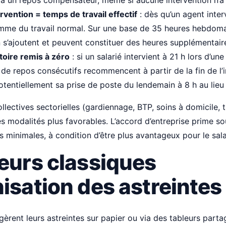
 à un repos compensateur, même si aucune intervention n’a 
vention = temps de travail effectif
: dès qu’un agent inter
me du travail normal. Sur une base de 35 heures hebdomad
n s’ajoutent et peuvent constituer des heures supplémentair
toire remis à zéro
: si un salarié intervient à 21 h lors d’une 
 de repos consécutifs recommencent à partir de la fin de l’i
tentiellement sa prise de poste du lendemain à 8 h au lieu 
lectives sectorielles (gardiennage, BTP, soins à domicile, t
s modalités plus favorables. L’accord d’entreprise prime so
s minimales, à condition d’être plus avantageux pour le sala
reurs classiques
isation des astreintes
 gèrent leurs astreintes sur papier ou via des tableurs part