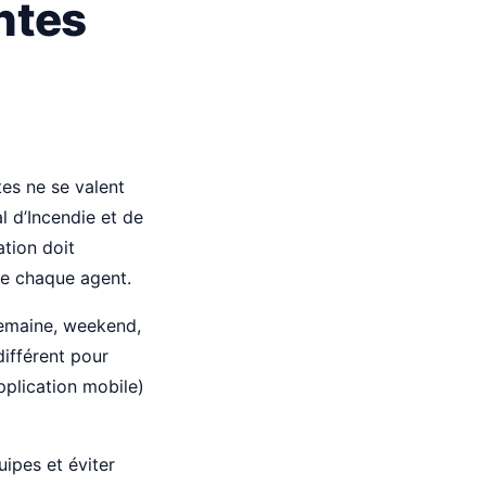
ntes
tes ne se valent
l d’Incendie et de
ation doit
 de chaque agent.
emaine, weekend,
différent pour
pplication mobile)
uipes et éviter