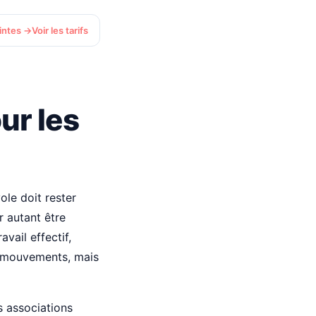
eintes →
Voir les tarifs
ur les
ole doit rester
r autant être
vail effectif,
ses mouvements, mais
s associations