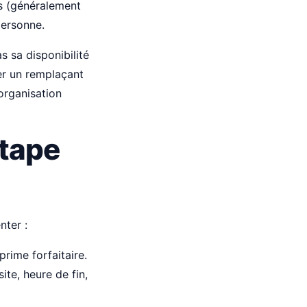
es (généralement
personne.
 sa disponibilité
er un remplaçant
 organisation
étape
nter :
prime forfaitaire.
ite, heure de fin,