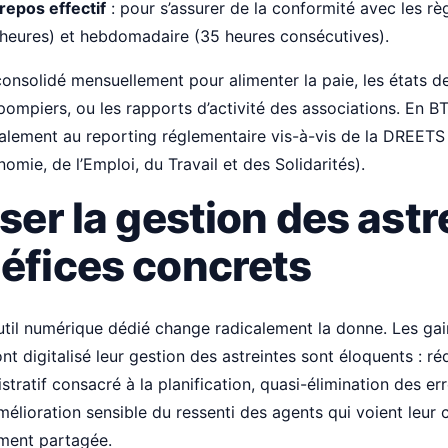
repos effectif
: pour s’assurer de la conformité avec les rè
 heures) et hebdomadaire (35 heures consécutives).
 consolidé mensuellement pour alimenter la paie, les états d
ompiers, ou les rapports d’activité des associations. En BT
 également au reporting réglementaire vis-à-vis de la DREETS
omie, de l’Emploi, du Travail et des Solidarités).
iser la gestion des astr
néfices concrets
util numérique dédié change radicalement la donne. Les ga
ont digitalisé leur gestion des astreintes sont éloquents : r
tratif consacré à la planification, quasi-élimination des er
mélioration sensible du ressenti des agents qui voient leur
ement partagée.