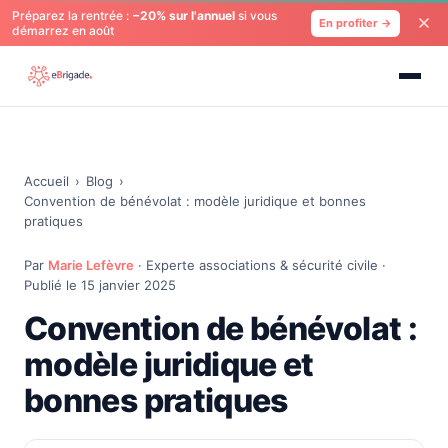
Préparez la rentrée :
−20% sur l'annuel
si vous
En profiter →
démarrez en août
Accueil
›
Blog
›
Convention de bénévolat : modèle juridique et bonnes
pratiques
Par
Marie Lefèvre
· Experte associations & sécurité civile ·
Publié le 15 janvier 2025
Convention de bénévolat :
modèle juridique et
bonnes pratiques