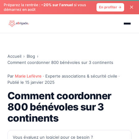
Préparez la rentrée :
−20% sur l'annuel
si vous
En profiter →
démarrez en août
Accueil
›
Blog
›
Comment coordonner 800 bénévoles sur 3 continents
Par
Marie Lefèvre
· Experte associations & sécurité civile ·
Publié le 15 janvier 2025
Comment coordonner
800 bénévoles sur 3
continents
Vous évaluez un logiciel pour ce besoin ?