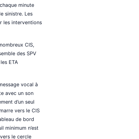
e, chaque minute
 sinistre. Les
r les interventions
 nombreux CIS,
ensemble des SPV
 les ETA
 message vocal à
rte avec un son
ement d’un seul
marre vers le CIS
tableau de bord
uil minimum n’est
vers le cercle