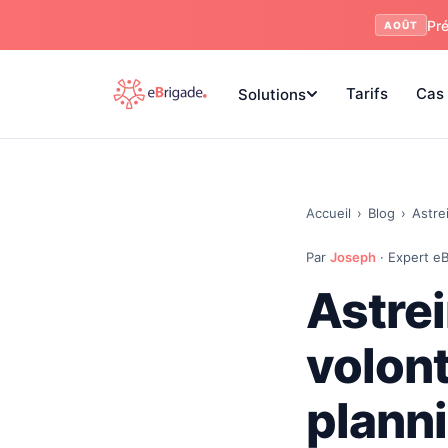
Pré
AOÛT
Tarifs
Cas 
Solutions
Accueil
›
Blog
›
Astre
Par
Joseph
· Expert eB
Astre
volont
plann