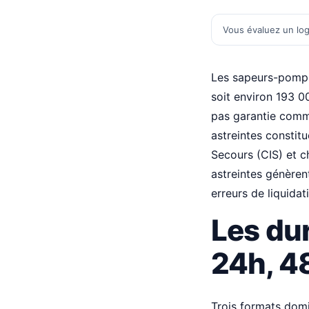
Vous évaluez un log
Les sapeurs-pompi
soit environ 193 0
pas garantie comme
astreintes constit
Secours (CIS) et c
astreintes génèren
erreurs de liquidat
Les dur
24h, 4
Trois formats domi