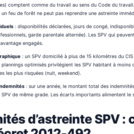
lles) comptent comme du travail au sens du Code du travai
 un feu de forêt ne peut pas reprendre une astreinte immé
iduels
: disponibilités déclarées, jours de congé, indisponibi
essionnels, garde parentale alternée). Les SPV qui peuvent
davantage engagés.
graphique
: un SPV domicilié à plus de 15 kilomètres du CIS
 plannings optimisés privilégient les SPV habitant à moins
es les plus risquées (nuit, weekend).
 indemnités
: sur une année, le montant total des indemnités
 SPV de même grade. Les écarts importants alimentent le 
tés d’astreinte SPV : 
 décret 2012-492