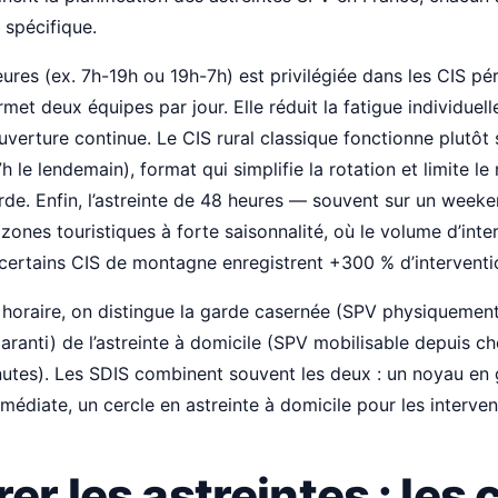
l spécifique.
eures (ex. 7h-19h ou 19h-7h) est privilégiée dans les CIS pér
et deux équipes par jour. Elle réduit la fatigue individuell
verture continue. Le CIS rural classique fonctionne plutôt 
 le lendemain), format qui simplifie la rotation et limite l
rde. Enfin, l’astreinte de 48 heures — souvent sur un wee
 zones touristiques à forte saisonnalité, où le volume d’int
 (certains CIS de montagne enregistrent +300 % d’interventio
horaire, on distingue la garde casernée (SPV physiquement
ranti) de l’astreinte à domicile (SPV mobilisable depuis che
nutes). Les SDIS combinent souvent les deux : un noyau en
médiate, un cercle en astreinte à domicile pour les interve
rer les astreintes : les 