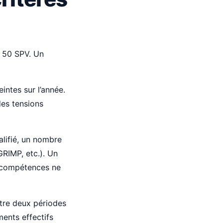
à 50 SPV. Un
ntes sur l’année.
des tensions
alifié, un nombre
GRIMP, etc.). Un
s compétences ne
tre deux périodes
ents effectifs