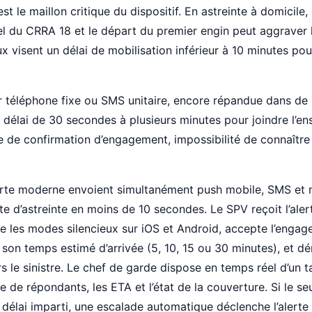
est le maillon critique du dispositif. En astreinte à domicil
el du CRRA 18 et le départ du premier engin peut aggraver le
x visent un délai de mobilisation inférieur à 10 minutes pou
r téléphone fixe ou SMS unitaire, encore répandue dans de
s : délai de 30 secondes à plusieurs minutes pour joindre l’
ce de confirmation d’engagement, impossibilité de connaître
erte moderne envoient simultanément push mobile, SMS et
ste d’astreinte en moins de 10 secondes. Le SPV reçoit l’ale
sse les modes silencieux sur iOS et Android, accepte l’engag
 son temps estimé d’arrivée (5, 10, 15 ou 30 minutes), et dé
s le sinistre. Le chef de garde dispose en temps réel d’un 
 de répondants, les ETA et l’état de la couverture. Si le se
 délai imparti, une escalade automatique déclenche l’alerte 