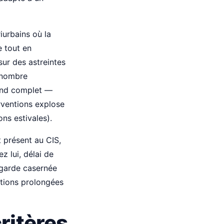
iurbains où la
e tout en
sur des astreintes
e nombre
kend complet —
erventions explose
ns estivales).
 présent au CIS,
z lui, délai de
 garde casernée
ntions prolongées
critères