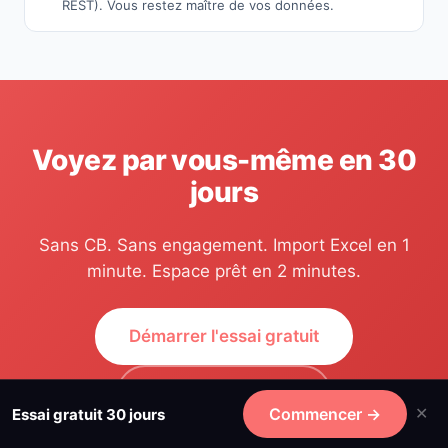
REST). Vous restez maître de vos données.
Voyez par vous-même en 30
jours
Sans CB. Sans engagement. Import Excel en 1
minute. Espace prêt en 2 minutes.
Démarrer l'essai gratuit
Parler à un expert
Commencer →
Essai gratuit 30 jours
✕