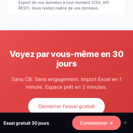
Export de vos données à tout moment (CSV, API
REST). Vous restez maître de vos données.
Voyez par vous-même en 30
jours
Sans CB. Sans engagement. Import Excel en 1
minute. Espace prêt en 2 minutes.
Démarrer l'essai gratuit
Commencer →
Essai gratuit 30 jours
Parler à un expert
✕