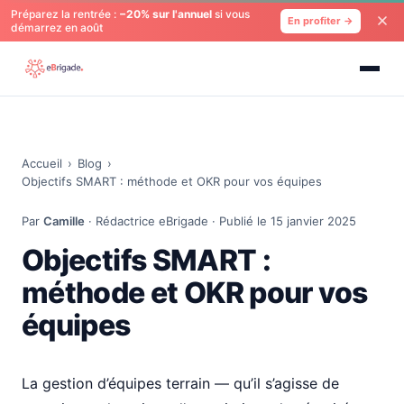
Préparez la rentrée :
−20% sur l'annuel
si vous
En profiter →
démarrez en août
Accueil
›
Blog
›
Objectifs SMART : méthode et OKR pour vos équipes
Par
Camille
· Rédactrice eBrigade · Publié le 15 janvier 2025
Objectifs SMART :
méthode et OKR pour vos
équipes
La gestion d’équipes terrain — qu’il s’agisse de