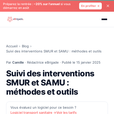
Préparez la rentrée :
−20% sur l'annuel
si vous
En profiter →
démarrez en août
Accueil
›
Blog
›
Suivi des interventions SMUR et SAMU : méthodes et outils
Par
Camille
· Rédactrice eBrigade · Publié le 15 janvier 2025
Suivi des interventions
SMUR et SAMU :
méthodes et outils
Vous évaluez un logiciel pour ce besoin ?
Logiciel transport sanitaire →
Voir les tarifs