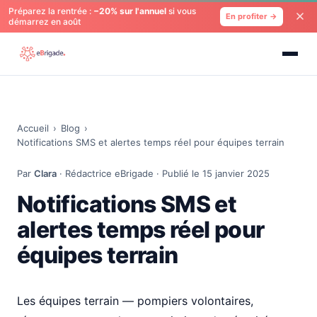
Préparez la rentrée :
−20% sur l'annuel
si vous
En profiter →
démarrez en août
Accueil
›
Blog
›
Notifications SMS et alertes temps réel pour équipes terrain
Par
Clara
· Rédactrice eBrigade · Publié le 15 janvier 2025
Notifications SMS et
alertes temps réel pour
équipes terrain
Les équipes terrain — pompiers volontaires,