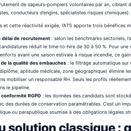
tement de sapeurs-pompiers volontaires par an, ciblant de
stes, conducteurs d’engins, spécialistes risques chimiques).
 et cette réactivité exigée, l’ATS apporte trois bénéfices m
 délai de recrutement
: selon les benchmarks sectoriels, l
s candidatures réduit le time-to-hire de 30 à 50 %. Pour une 
renforts avant une saison estivale à risque incendie, ce gain 
 de la qualité des embauches
: le filtrage automatique sur 
(diplôme, aptitude médicale, zone géographique) élimine le
s mobiliser un responsable RH. Seuls les profils réellement
s le pipeline.
et conformité RGPD
: les données des candidats sont stock
ec des durées de conservation paramétrables. C’est un impé
lique ou parapublique soumise à des obligations légales str
 solution classique : 