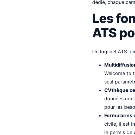
dédié, chaque camp
Les fon
ATS po
Un logiciel ATS pe
Multidiffusio
Welcome to th
seul paramét
CVthèque ce
données cons
pour les beso
Formulaires 
civile, il est
le permis de 