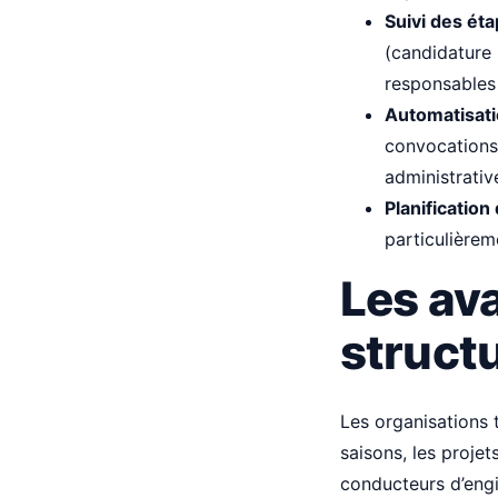
Suivi des ét
(candidature r
responsables
Automatisat
convocations 
administrati
Planification
particulièrem
Les av
structu
Les organisations t
saisons, les proje
conducteurs d’engi