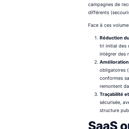
campagnes de recru
différents (secouri
Face à ces volumes
Réduction du
tri initial de
intégrer des 
Amélioration
obligatoires 
conformes san
remontent dan
Traçabilité 
sécurisée, av
structure pub
SaaS ou