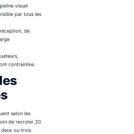
peline visuel
visible par tous les
réception, de
harge
uateurs,
ont contraintes.
les
es
tuent selon les
soin de recruter 20
 deux ou trois