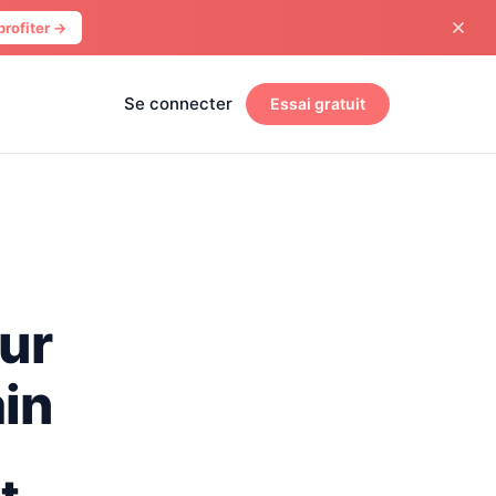
profiter →
Se connecter
Essai gratuit
our
ain