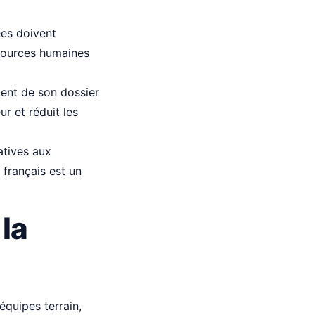
ées doivent
ssources humaines
ment de son dossier
ur et réduit les
atives aux
 français est un
la
quipes terrain,