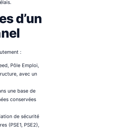
lais.
les d’un
nnel
rutement :
eed, Pôle Emploi,
tructure, avec un
ans une base de
nées conservées
ation de sécurité
ires (PSE1, PSE2),