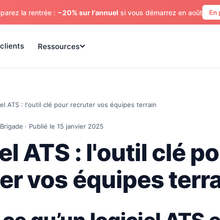
parez la rentrée :
−20% sur l'annuel
si vous démarrez en août
En 
clients
Ressources
el ATS : l'outil clé pour recruter vos équipes terrain
Brigade · Publié le 15 janvier 2025
el ATS : l'outil clé p
er vos équipes terr