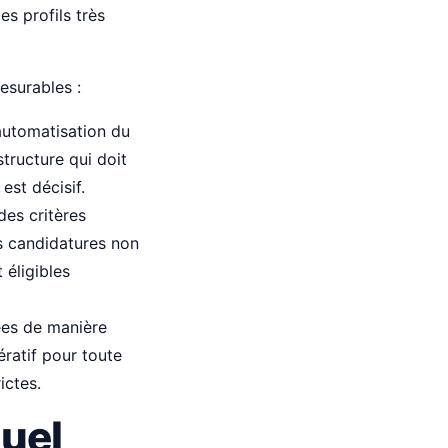
s profils très
esurables :
’automatisation du
structure qui doit
est décisif.
des critères
s candidatures non
 éligibles
ées de manière
ratif pour toute
ictes.
quel