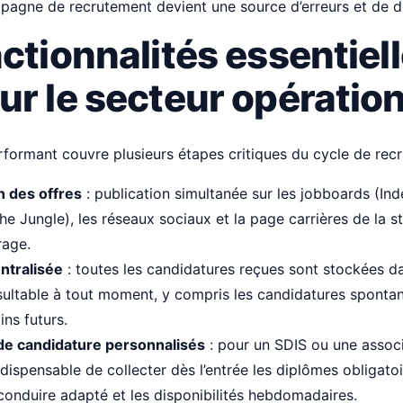
agne de recrutement devient une source d’erreurs et de dé
ctionnalités essentiel
ur le secteur opératio
rformant couvre plusieurs étapes critiques du cycle de rec
n des offres
: publication simultanée sur les jobboards (Ind
e Jungle), les réseaux sociaux et la page carrières de la s
rage.
ntralisée
: toutes les candidatures reçues sont stockées d
ultable à tout moment, y compris les candidatures sponta
ins futurs.
de candidature personnalisés
: pour un SDIS ou une associ
 indispensable de collecter dès l’entrée les diplômes obligato
conduire adapté et les disponibilités hebdomadaires.