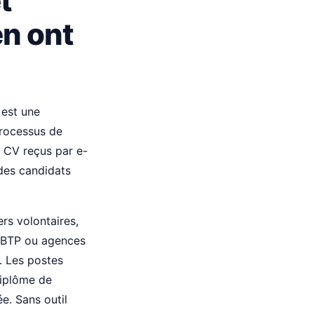
t
en ont
 est une
processus de
s CV reçus par e-
 des candidats
rs volontaires,
de BTP ou agences
. Les postes
diplôme de
ée. Sans outil