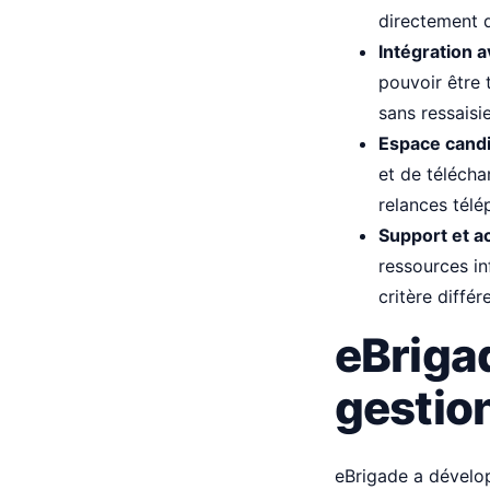
directement d
Intégration a
pouvoir être 
sans ressaisi
Espace cand
et de téléchar
relances télé
Support et 
ressources in
critère différ
eBriga
gestion
eBrigade a dévelop