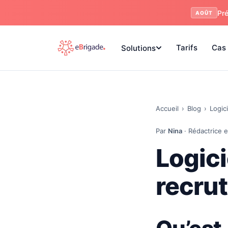
Pré
AOÛT
Tarifs
Cas 
Solutions
Accueil
›
Blog
›
Logici
Par
Nina
· Rédactrice e
Logici
recrut