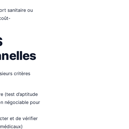
ort sanitaire ou
coût-
S
nelles
ieurs critères
e (test d’aptitude
non négociable pour
cter et de vérifier
s médicaux)