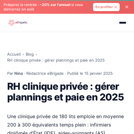
Préparez la rentrée :
−20% sur l'annuel
si vous
En profiter →
démarrez en août
Accueil
›
Blog
›
RH clinique privée : gérer plannings et paie en 2025
Par
Nina
· Rédactrice eBrigade · Publié le 15 janvier 2025
RH clinique privée : gérer
plannings et paie en 2025
Une clinique privée de 180 lits emploie en moyenne
200 à 300 équivalents temps plein : infirmiers
diplômés d’État (IDE), aides-soignants (AS),